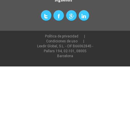
Política de privacidad
Condiciones de uso
Lexdir Global, S.L. - CIF B66062845 -
Pallars 194, 02-101, 08005
Barcelona
©2022 lexdir.com Todos los derechos reservados