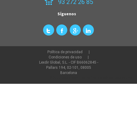
93 272 26 85
Síguenos
Política de privacidad
Condiciones de uso
Lexdir Global, S.L. - CIF B66062845 -
Pallars 194, 02-101, 08005
Barcelona
©2022 lexdir.com Todos los derechos reservados