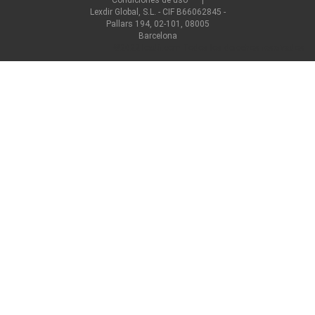
Lexdir Global, S.L. - CIF B66062845 -
Pallars 194, 02-101, 08005
Barcelona
©2022 lexdir.com Todos los derechos reservados