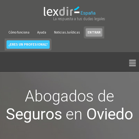
España
La respuesta a tus dudas legales
Cómo funciona
Ayuda
Noticias Jurídicas
ENTRAR
¿ERES UN PROFESIONAL?
Abogados de
Seguros
en
Oviedo