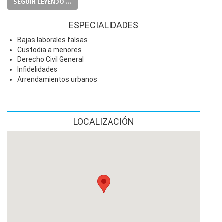
SEGUIR LEYENDO ...
agencia
Detectives privados
Nuestra
de
está en el
Barcelona
ciudad
centro de
, donde siempre
dispondremos de servicio operativo.
ESPECIALIDADES
Estamos a su servicio, dónde y cuándo nos necesite.
Bajas laborales falsas
Custodia a menores
agencia de detectives privados
Somos una
altamente
Derecho Civil General
el mejor servicio
cualificada para dar
a sus necesidades.
Infidelidades
Licencia Oficial
nº 1.695
Ministerio de
otorgada por el
Arrendamientos urbanos
Interior
.
Mención Honorífica DGP año 2.014
Mención Honorífica DGP año 2.019
LOCALIZACIÓN
20 años de experiencia nos avalan.
Seriedad, eficacia y eficiencia.