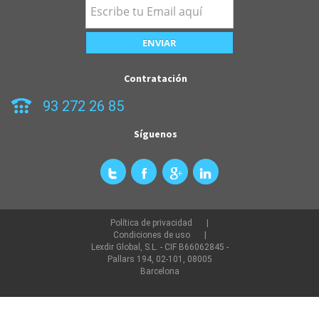
Contratación
93 272 26 85
Síguenos
Política de privacidad
Condiciones de uso
Lexdir Global, S.L. - CIF B66062845 -
Pallars 194, 02-101, 08005
Barcelona
©2022 lexdir.com Todos los derechos reservados