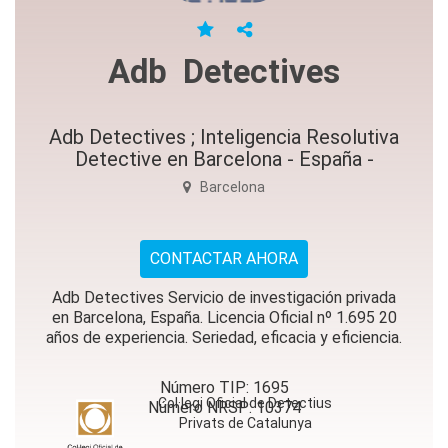
Adb Detectives
Adb Detectives ; Inteligencia Resolutiva
Detective en Barcelona - España -
Barcelona
CONTACTAR AHORA
Adb Detectives Servicio de investigación privada
en Barcelona, España. Licencia Oficial nº 1.695 20
años de experiencia. Seriedad, eficacia y eficiencia.
Número TIP: 1695
Col·legi Oficial de Detectius
Número NRSP: 10374
Privats de Catalunya