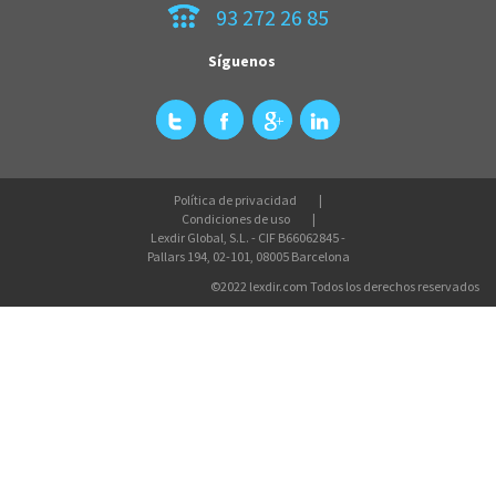
93 272 26 85
Síguenos
Política de privacidad
Condiciones de uso
Lexdir Global, S.L. - CIF B66062845 -
Pallars 194, 02-101, 08005 Barcelona
©2022 lexdir.com Todos los derechos reservados