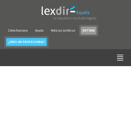
España
La respuesta a tus dudas legales
Cómo funciona
Ayuda
Noticias Jurídicas
ENTRAR
¿ERES UN PROFESIONAL?