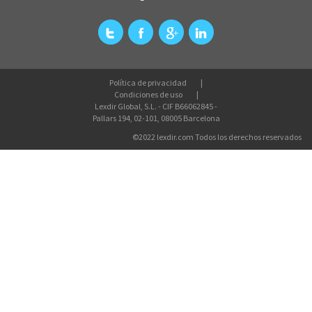
Política de privacidad
Condiciones de uso
Lexdir Global, S.L. - CIF B66062845 -
Pallars 194, 02-101, 08005 Barcelona
©2022 lexdir.com Todos los derechos reservados