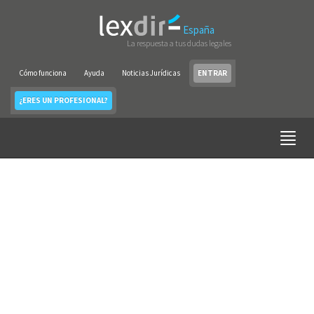
España
La respuesta a tus dudas legales
Cómo funciona
Ayuda
Noticias Jurídicas
ENTRAR
¿ERES UN PROFESIONAL?