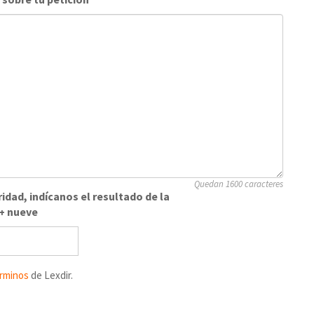
Quedan 1600 caracteres
idad, indícanos el resultado de la
 + nueve
rminos
de Lexdir.