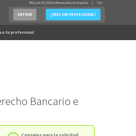
Más de 26.200 profesionales en España
|
ENTRAR
¿ERES UN PROFESIONAL?
A
a tu profesional
erecho Bancario e
Consejos para la solicitud