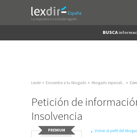
España
La respuesta a tus dudas legales
BUSCA
informac
Lexdir
Encuentra a tu Abogado
Abogado especiali...
Con
Petición de informació
Insolvencia
PREMIUM
Volver al perfil del Abog