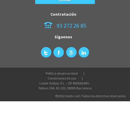
Contratación
93 272 26 85
Síguenos
Política de privacidad
Condiciones de uso
Lexdir Global, S.L. - CIF B66062845 -
Pallars 194, 02-101, 08005 Barcelona
©2022 lexdir.com Todos los derechos reservados