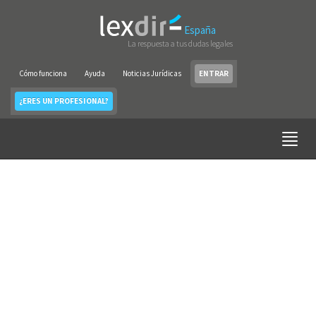
España
La respuesta a tus dudas legales
Cómo funciona
Ayuda
Noticias Jurídicas
ENTRAR
¿ERES UN PROFESIONAL?