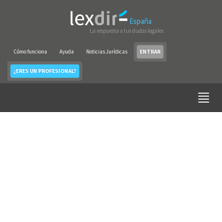
España
La respuesta a tus dudas legales
Cómo funciona
Ayuda
Noticias Jurídicas
ENTRAR
¿ERES UN PROFESIONAL?