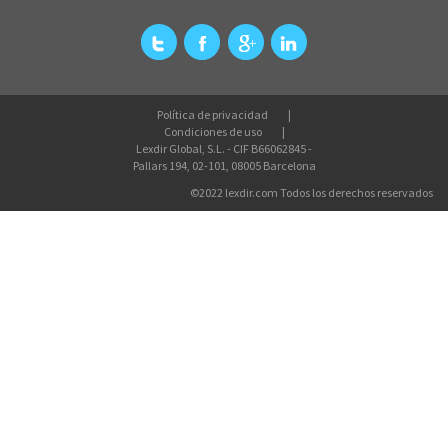
Política de privacidad
Condiciones de uso
Lexdir Global, S.L. - CIF B66062845 -
Pallars 194, 02-101, 08005 Barcelona
©2022 lexdir.com Todos los derechos reservados