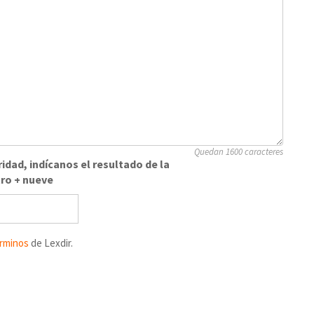
Quedan 1600 caracteres
idad, indícanos el resultado de la
tro + nueve
rminos
de Lexdir.