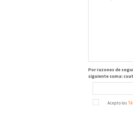
Por razones de segur
siguiente suma: cua
Acepto los
Té