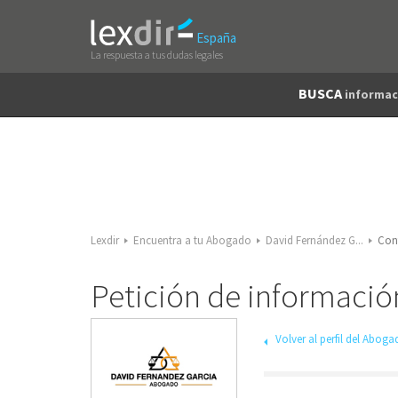
España
La respuesta a tus dudas legales
BUSCA
informac
Lexdir
Encuentra a tu Abogado
David Fernández G...
Con
Petición de informació
Volver al perfil del Abog