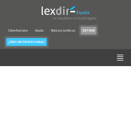
España
La respuesta a tus dudas legales
Cómo funciona
Ayuda
Noticias Jurídicas
ENTRAR
¿ERES UN PROFESIONAL?