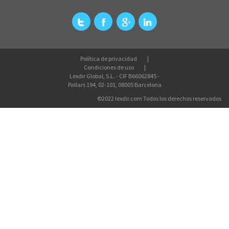
Política de privacidad
Condiciones de uso
Lexdir Global, S.L. - CIF B66062845 -
Pallars 194, 02-101, 08005 Barcelona
©2022 lexdir.com Todos los derechos reservados