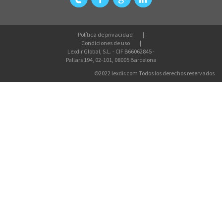
Política de privacidad
Condiciones de uso
Lexdir Global, S.L. - CIF B66062845 -
Pallars 194, 02-101, 08005 Barcelona
©2022 lexdir.com Todos los derechos reservados