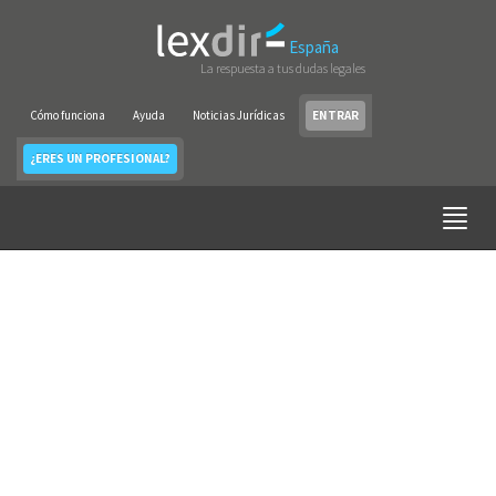
España
La respuesta a tus dudas legales
Cómo funciona
Ayuda
Noticias Jurídicas
ENTRAR
¿ERES UN PROFESIONAL?