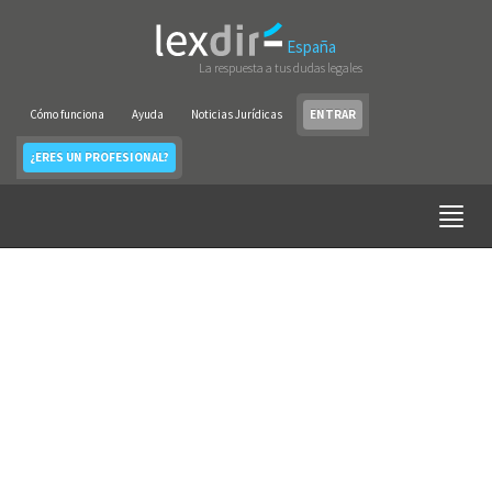
España
La respuesta a tus dudas legales
Cómo funciona
Ayuda
Noticias Jurídicas
ENTRAR
¿ERES UN PROFESIONAL?