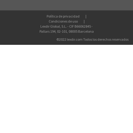
Política de privacidad
Condiciones de uso
Lexdir Global, S.L. - CIF B66062845 -
Pallars 194, 02-101, 08005 Barcelona
©2022 lexdir.com Todos los derechos reservados