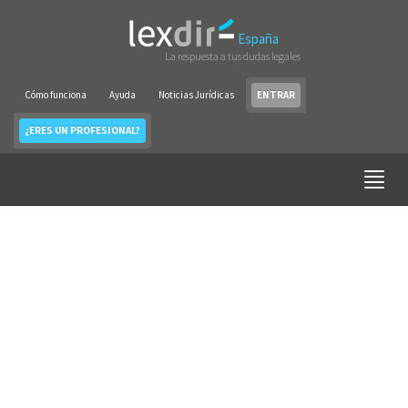
España
La respuesta a tus dudas legales
Cómo funciona
Ayuda
Noticias Jurídicas
ENTRAR
¿ERES UN PROFESIONAL?