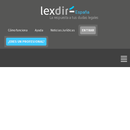
España
La respuesta a tus dudas legales
Cómo funciona
Ayuda
Noticias Jurídicas
ENTRAR
¿ERES UN PROFESIONAL?