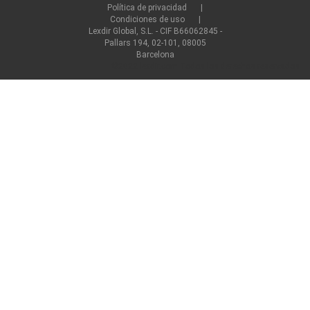
Política de privacidad
Condiciones de uso
Lexdir Global, S.L. - CIF B66062845 -
Pallars 194, 02-101, 08005
Barcelona
©2022 lexdir.com Todos los derechos reservados