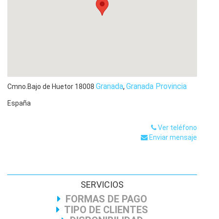
atención personalizada, adecuándonos en cada momento
a las exigencias que requiera la finalidad del informe
gracias a una solidez técnica y bajo la máxima de eficacia
en el desarrollo de nuestro trabajo.
ASESORAMIENTO EN ACCIDENTES DE TRÁFICO
Ante un accidente o un percance, nuestro equipo
profesional informará de los trámites y de las diferentes
actuaciones que se pueden ejecutar para nuestro cliente.
Granada
,
Granada Provincia
Cmno.Bajo de Huetor
18008
AVERIAS MECÁNICAS
España
Estudios técnicos ampliamente documentados, sobre
tipo de fallos, averías y garantías mecánicas.
Ver teléfono
PERITACIONES DE AUTOMOVILES
Enviar mensaje
Peritación y Valoración de daños en automóviles,
autobuses, vehículos industriales, motocicletas y
ciclomotores.
INSPECCIONES DE RIESGO
SERVICIOS
Informes y valoración de riesgos previos a la contratación
FORMAS DE PAGO
de la póliza o bien a la compraventa del automóvil.
TIPO DE CLIENTES