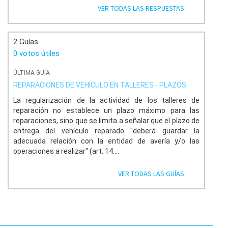
VER TODAS LAS RESPUESTAS
Con la Biomecánica en los accidentes de tráfico, se puede
estudiar cual ha sido el mecanismo lesional, que energía
ha recibido el cuerpo, como estadísticamente se dañan
2 Guías
las diferentes partes del cuerpo en función del golpe o
energía recibido, la zona anatómica que recibe esa energía
0 votos útiles
y como responde el cuerpo y los elementos de seguridad
activa y pasiva que tiene el vehículo y que en su caso
ÚLTIMA GUÍA
afecten al entendimiento de la lesión.
REPARACIONES DE VEHÍCULO EN TALLERES - PLAZOS
MEDIACIÓN
La regularización de la actividad de los talleres de
reparación no establece un plazo máximo para las
La Mediación es un proceso voluntario en el que dos o
reparaciones, sino que se limita a señalar que el plazo de
más partes involucradas en un conflicto trabajan con un
entrega del vehículo reparado "deberá guardar la
profesional imparcial, el mediador, para generar sus
adecuada relación con la entidad de avería y/o las
propias soluciones con el fin de resolver sus diferencias.
operaciones a realizar" (art. 14....
El mediador trabajará para que las partes vuelvan a
comunicarse, expresen sus emociones, necesidades e
VER TODAS LAS GUÍAS
intereses, lo que hará que sean ellas las que propongan
las posibles soluciones con el fin de obtener el acuerdo
más beneficioso para ambas.