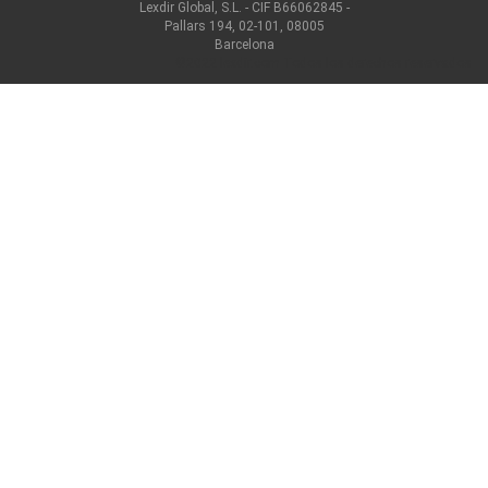
Lexdir Global, S.L. - CIF B66062845 -
Pallars 194, 02-101, 08005
Barcelona
©2022 lexdir.com Todos los derechos reservados