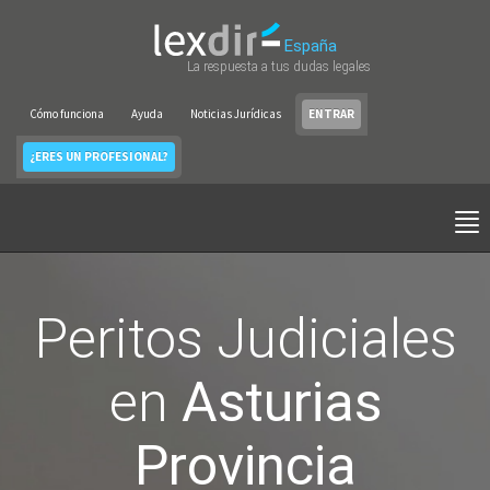
España
La respuesta a tus dudas legales
Cómo funciona
Ayuda
Noticias Jurídicas
ENTRAR
¿ERES UN PROFESIONAL?
Peritos Judiciales
en
Asturias
Provincia