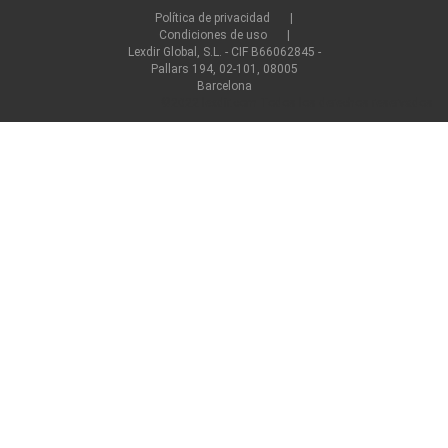
Política de privacidad
Condiciones de uso
Lexdir Global, S.L. - CIF B66062845 -
Pallars 194, 02-101, 08005
Barcelona
©2022 lexdir.com Todos los derechos reservados