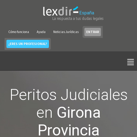
España
La respuesta a tus dudas legales
Cómo funciona
Ayuda
Noticias Jurídicas
ENTRAR
¿ERES UN PROFESIONAL?
Peritos Judiciales
en
Girona
Provincia