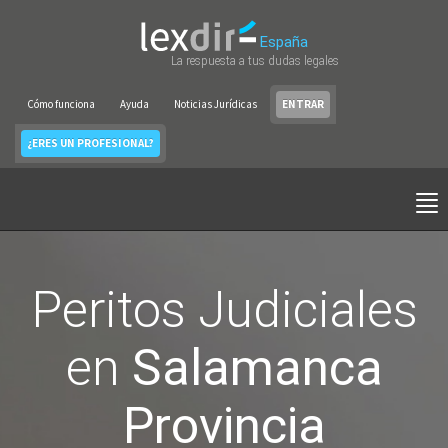
España
La respuesta a tus dudas legales
Cómo funciona
Ayuda
Noticias Jurídicas
ENTRAR
¿ERES UN PROFESIONAL?
Peritos Judiciales
en
Salamanca
Provincia