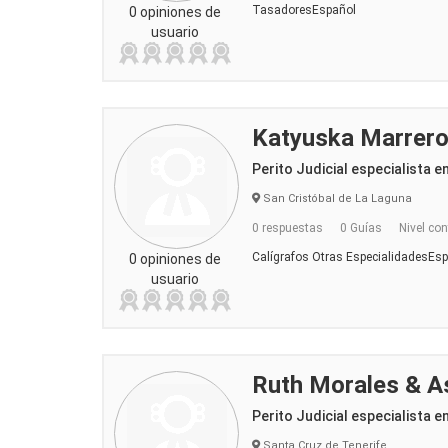
TasadoresEspañol
0 opiniones de
usuario
Katyuska Marrer
Perito Judicial especialista 
San Cristóbal de La Laguna
0 respuestas
0 Guías
Nivel con
Calígrafos Otras EspecialidadesEs
0 opiniones de
usuario
Ruth Morales & A
Perito Judicial especialista e
Santa Cruz de Tenerife