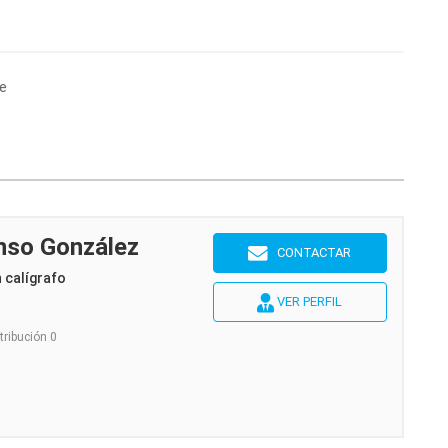
e
onso González
CONTACTAR
n calígrafo
VER PERFIL
tribución 0