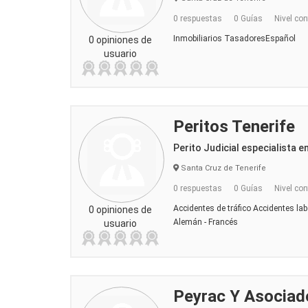
0 respuestas
0 Guías
Nivel con
Inmobiliarios TasadoresEspañol
0 opiniones de
usuario
Peritos Tenerife
Perito Judicial especialista e
Santa Cruz de Tenerife
0 respuestas
0 Guías
Nivel con
Accidentes de tráfico Accidentes lab
0 opiniones de
Alemán - Francés
usuario
Peyrac Y Asociad