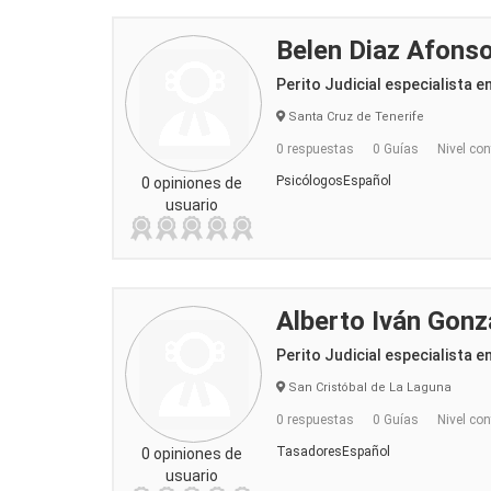
Belen Diaz Afonso
Perito Judicial especialista e
Santa Cruz de Tenerife
0 respuestas
0 Guías
Nivel con
PsicólogosEspañol
0 opiniones de
usuario
Alberto Iván Gonz
Perito Judicial especialista e
San Cristóbal de La Laguna
0 respuestas
0 Guías
Nivel con
TasadoresEspañol
0 opiniones de
usuario