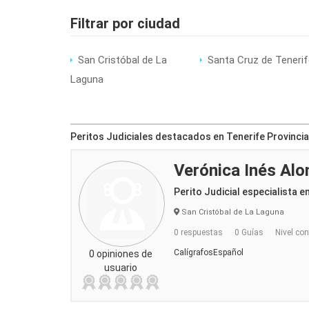
Filtrar por ciudad
San Cristóbal de La
Santa Cruz de Tenerif
Laguna
Peritos Judiciales destacados en Tenerife Provincia
Verónica Inés Al
Perito Judicial especialista e
San Cristóbal de La Laguna
0 respuestas
0 Guías
Nivel con
CalígrafosEspañol
0 opiniones de
usuario