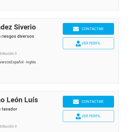
dez Siverio
CONTACTAR
n riesgos diversos
VER PERFIL
tribución 0
versosEspañol - Inglés
no León Luís
CONTACTAR
n tasador
VER PERFIL
tribución 0