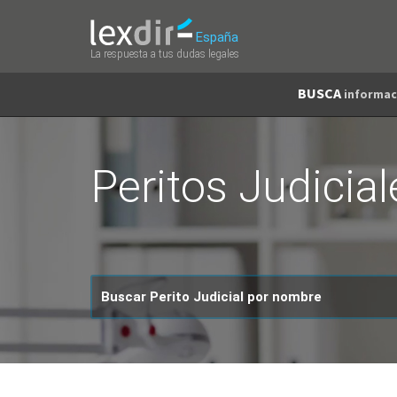
España
La respuesta a tus dudas legales
BUSCA
informac
Peritos Judicia