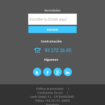
Novedades
Contratación
93 272 26 85
Síguenos
Política de privacidad
Condiciones de uso
Lexdir Global, S.L. - CIF B66062845 -
Pallars 194, 02-101, 08005
Barcelona