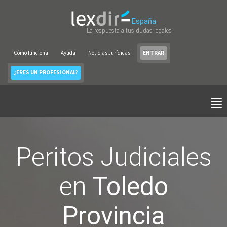
España
La respuesta a tus dudas legales
Cómo funciona
Ayuda
Noticias Jurídicas
ENTRAR
¿ERES UN PROFESIONAL?
Peritos Judiciales
en
Toledo
Provincia