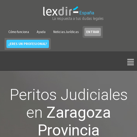
España
La respuesta a tus dudas legales
Cómo funciona
Ayuda
Noticias Jurídicas
ENTRAR
¿ERES UN PROFESIONAL?
Peritos Judiciales
en
Zaragoza
Provincia