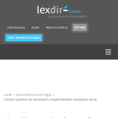
España
La respuesta a tus dudas legales
Cómo funciona
Ayuda
Noticias Jurídicas
ENTRAR
¿ERES UN PROFESIONAL?
Lexdir
Busca información legal
Cambio permiso de estudiante a tarjeta familiar ciudadano de ue