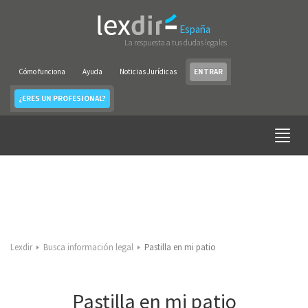
España
La respuesta a tus dudas legales
Cómo funciona
Ayuda
Noticias Jurídicas
ENTRAR
¿ERES UN PROFESIONAL?
Lexdir
Busca información legal
Pastilla en mi patio
Pastilla en mi patio