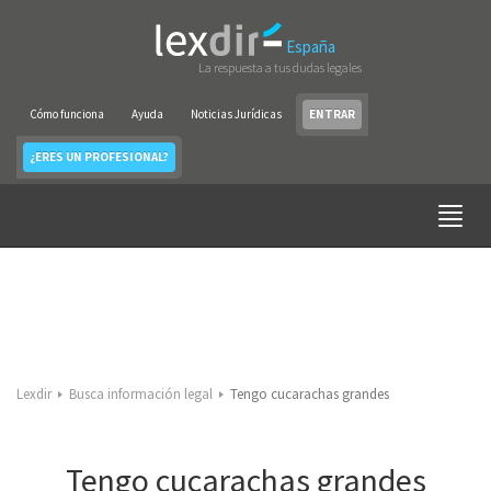
España
La respuesta a tus dudas legales
Cómo funciona
Ayuda
Noticias Jurídicas
ENTRAR
¿ERES UN PROFESIONAL?
Lexdir
Busca información legal
Tengo cucarachas grandes
Tengo cucarachas grandes