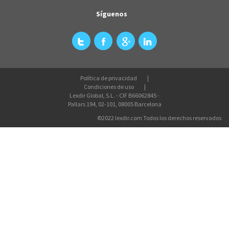
Síguenos
Política de privacidad
Condiciones de uso
Lexdir Global, S.L. - CIF B66062845 -
Pallars 194, 02-101, 08005 Barcelona
©2022 lexdir.com Todos los derechos reservados