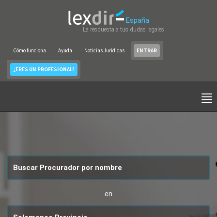
España
La respuesta a tus dudas legales
Cómo funciona
Ayuda
Noticias Jurídicas
ENTRAR
¿ERES UN PROFESIONAL?
en