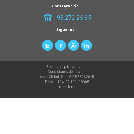
Contratación
93 272 26 85
Síguenos
Política de privacidad
Condiciones de uso
Lexdir Global, S.L. - CIF B66062845 -
Pallars 194, 02-101, 08005
Barcelona
©2022 lexdir.com Todos los derechos reservados