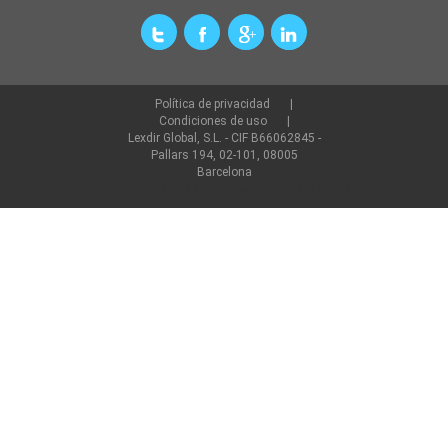
Política de privacidad
Condiciones de uso
Lexdir Global, S.L. - CIF B66062845 -
Pallars 194, 02-101, 08005
Barcelona
©2022 lexdir.com Todos los derechos reservados