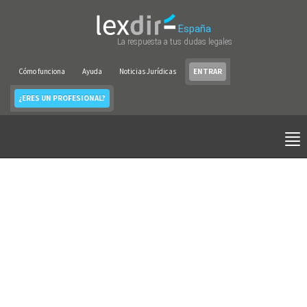
España
La respuesta a tus dudas legales
Cómo funciona
Ayuda
Noticias Jurídicas
ENTRAR
¿ERES UN PROFESIONAL?