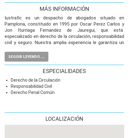
MÁS INFORMACIÓN
Iustrafic es un despacho de abogados situado en
Pamplona, constituido en 1995 por Oscar Perez Carlos y
Jon Iturriaga Fernandez de Jauregui, que está
especializado en derecho de la circulación, responsabilidad
civil y seguro. Nuestra amplia experiencia le garantiza un
exhaustivo conocimiento de la materia de nuestra
especialidad y en consecuencia, unos resultados óptimos.
SEGUIR LEYENDO ...
Durante los 24 años de experiencia profesional hemos
tendido como clientes de nuestro despacho numerosas
ESPECIALIDADES
empresas de trasporte, asociaciones de trasporte de
Derecho de la Circulación
mercancías y de viajeros, asociaciones de conductores, y
Responsabilidad Civil
particulares.
Derecho Penal Común
La filosofía de nuestro despacho esta basada en estos
principios:
Integridad.
Nuestra actuación será deontológicamente
LOCALIZACIÓN
irreprochable.
Servicio al cliente.
La satisfacción del cliente es nuestro
principal objetivo,
por ello estamos a su disposición en