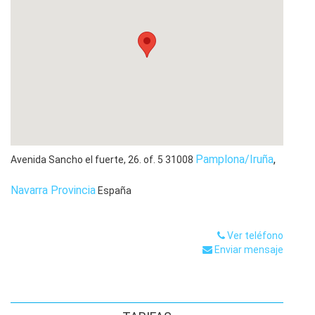
cualquier momento
asistiendo y acompañándole en las
diligencias que sean necesarias.
Independencia.
No trabajamos para ninguna Compañía
de Seguros, por consiguiente no puede haber ningún
conflicto de intereses que nos impida realizar nuestra
actuación con total independencia.
Formación permanente.
Estamos en constante
formación asistiendo a todo tipo de charlas, congresos
etc. sobre la materia de nuestra especialización.
Pamplona/Iruña
,
Avenida Sancho el fuerte, 26. of. 5
31008
Navarra Provincia
España
Ver teléfono
Enviar mensaje