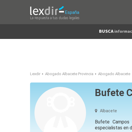
España
La respuesta a tus dudas legales
BUSCA
informac
Lexdir
Abogado Albacete Provincia
Abogado Albacete
Bufete 
Albacete
Bufete Campos Ar
especialistas en d