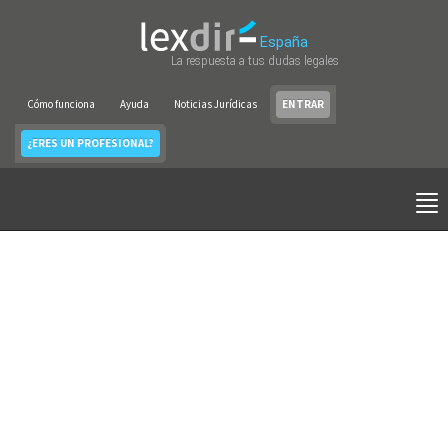
España
La respuesta a tus dudas legales
Cómo funciona
Ayuda
Noticias Jurídicas
ENTRAR
¿ERES UN PROFESIONAL?