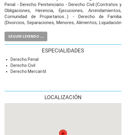
Penal - Derecho Penitenciario - Derecho Civil (Contratos y
Obligaciones, Herencia, Ejecuciones, Arrendamientos,
Comunidad de Propietarios...) - Derecho de Familia
(Divorcios, Separaciones, Menores, Alimentos, Liquidación
del Régimen Económico Matrimonial, etc.) - Derecho
Financiero (Reclamaciones relacionadas con la Banca,
SEGUIR LEYENDO ...
Cláusulas Suelo, Hipotecas, Participaciones Preferentes...)
- Derecho Laboral (Impugnación de Altas, Prestaciones,
ESPECIALIDADES
Despidos, Salarios...).
Derecho Penal
Derecho Civil
Derecho Mercantil
LOCALIZACIÓN