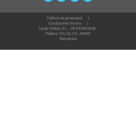
Política de privacidad
Condiciones de uso
Lexdir Global, S.L. - CIF B66062845 -
Pallars 194, 02-101, 08005
Barcelona
©2022 lexdir.com Todos los derechos reservados