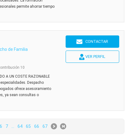
localidades. La formación
fesionales permite ahorrar tiempo
m
CONTACTAR
cho de Familia
VER PERFIL
contribución 10
ADO A UN COSTE RAZONABLE
especialidades. Despacho
abogados ofrece asesoramiento
es, ya sean consultas o
6
7
...
64
65
66
67