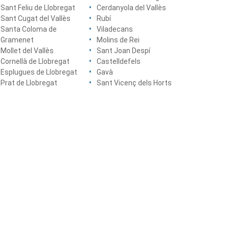
Sant Feliu de Llobregat
Cerdanyola del Vallès
Sant Cugat del Vallès
Rubí
Santa Coloma de
Viladecans
Gramenet
Molins de Rei
Mollet del Vallès
Sant Joan Despí
Cornellà de Llobregat
Castelldefels
Esplugues de Llobregat
Gavà
Prat de Llobregat
Sant Vicenç dels Horts