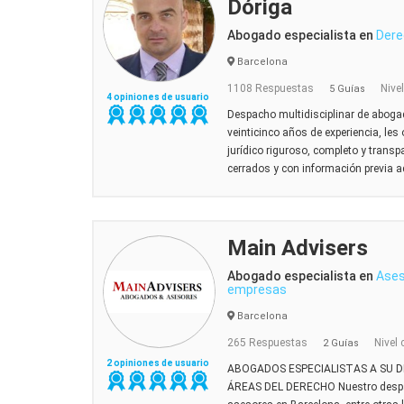
Dóriga
Abogado especialista en
Dere
Barcelona
1108 Respuestas
Nive
5 Guías
4 opiniones de usuario
Despacho multidisciplinar de abog
veinticinco años de experiencia, l
jurídico riguroso, completo y trans
cerrados y con información previa a
Main Advisers
Abogado especialista en
Ases
empresas
Barcelona
265 Respuestas
Nivel 
2 Guías
2 opiniones de usuario
ABOGADOS ESPECIALISTAS A SU D
ÁREAS DEL DERECHO Nuestro despac