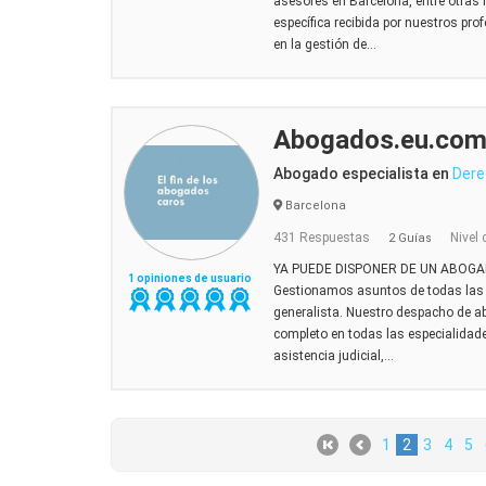
asesores en Barcelona, entre otras 
específica recibida por nuestros pro
en la gestión de...
Abogados.eu.co
Abogado especialista en
Dere
Barcelona
431 Respuestas
Nivel 
2 Guías
YA PUEDE DISPONER DE UN ABOG
1 opiniones de usuario
Gestionamos asuntos de todas las 
generalista. Nuestro despacho de 
completo en todas las especialidad
asistencia judicial,...
1
2
3
4
5