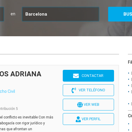
en
Fi
OS ADRIANA
CONTACTAR
VER TELÉFONO
cho Civil
VER WEB
ntribución 5
C
l conflicto es inevitable Con más
VER PERFIL
abogacía con rigor jurídico y
nas que afrontan un