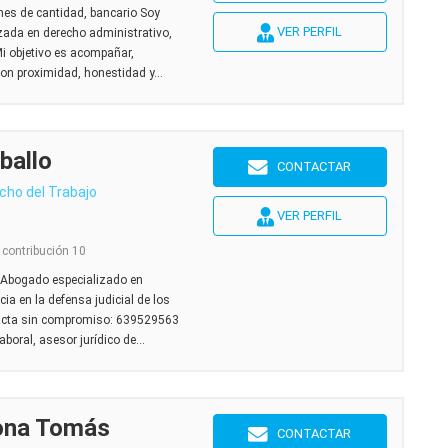
nes de cantidad, bancario Soy
VER PERFIL
izada en derecho administrativo,
Mi objetivo es acompañar,
on proximidad, honestidad y...
ballo
CONTACTAR
cho del Trabajo
VER PERFIL
 contribución 10
 Abogado especializado en
ia en la defensa judicial de los
tacta sin compromiso: 639529563
oral, asesor jurídico de...
ona Tomás
CONTACTAR