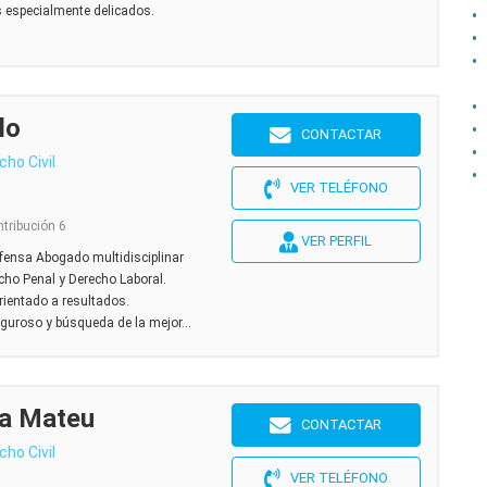
 especialmente delicados.
lo
CONTACTAR
cho Civil
VER TELÉFONO
ntribución 6
VER PERFIL
efensa Abogado multidisciplinar
cho Penal y Derecho Laboral.
rientado a resultados.
guroso y búsqueda de la mejor...
ja Mateu
CONTACTAR
cho Civil
VER TELÉFONO