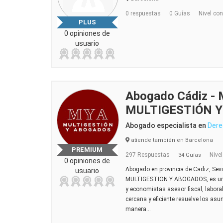
0 respuestas
0 Guías
Nivel con
PLUS
0 opiniones de
usuario
Abogado Cádiz -
MULTIGESTIÓN 
Abogado especialista en
Dere
atiende también en Barcelona
PREMIUM
297 Respuestas
Nivel
34 Guías
0 opiniones de
Abogado en provincia de Cadiz, Sevi
usuario
MULTIGESTION Y ABOGADOS, es un 
y economistas asesor fiscal, labora
cercana y eficiente resuelve los asu
manera...