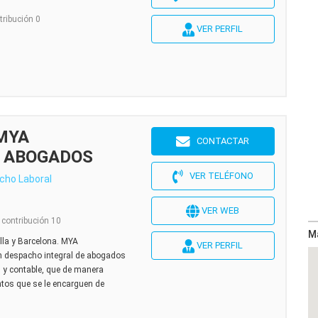
tribución 0
VER PERFIL
 MYA
CONTACTAR
Y ABOGADOS
VER TELÉFONO
cho Laboral
VER WEB
 contribución 10
M
lla y Barcelona. MYA
VER PERFIL
despacho integral de abogados
l y contable, que de manera
ntos que se le encarguen de