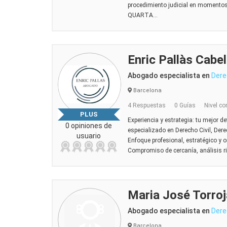
procedimiento judicial en momentos
QUARTA...
Enric Pallàs Cabel
Abogado especialista en
Dere
Barcelona
4 Respuestas
0 Guías
Nivel co
PLUS
Experiencia y estrategia: tu mejor d
0 opiniones de
especializado en Derecho Civil, Dere
usuario
Enfoque profesional, estratégico y o
Compromiso de cercanía, análisis ri
Maria José Torro
Abogado especialista en
Dere
Barcelona