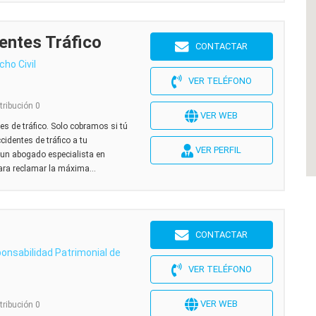
ntes Tráfico
CONTACTAR
cho Civil
VER TELÉFONO
tribución 0
VER WEB
s de tráfico. Solo cobramos si tú
identes de tráfico a tu
VER PERFIL
 un abogado especialista en
ara reclamar la máxima...
CONTACTAR
onsabilidad Patrimonial de
VER TELÉFONO
VER WEB
tribución 0