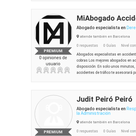
MiAbogado Accide
Abogado especialista en
Dere
atiende también en Barcelona
0 respuestas
0 Guías
Nivel con
PREMIUM
Abogados especialistas en accidente
0 opiniones de
cobras Los mejores abogados en acc
usuario
disposición. En solo unos minutos,
accidentes de tráfico te asesorará p
Judit Peiró Peiró
Abogado especialista en
Resp
la Administración
atiende también en Barcelona
0 respuestas
0 Guías
Nivel con
PREMIUM