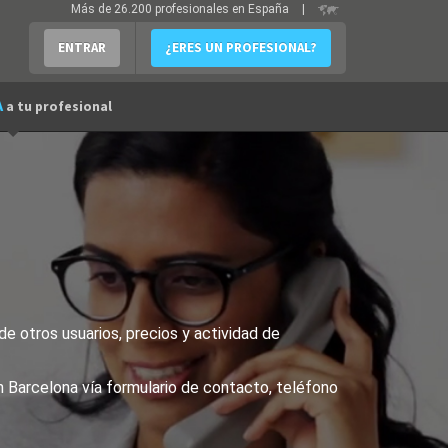
Más de 26.200 profesionales en España
|
ENTRAR
¿ERES UN PROFESIONAL?
A
a tu profesional
e otros usuarios, precios y actividad de
n Barcelona vía formulario de contacto, teléfono