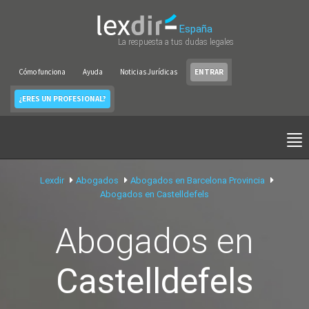
España
La respuesta a tus dudas legales
Cómo funciona
Ayuda
Noticias Jurídicas
ENTRAR
¿ERES UN PROFESIONAL?
Lexdir
Abogados
Abogados en Barcelona Provincia
Abogados en Castelldefels
Abogados en
Castelldefels