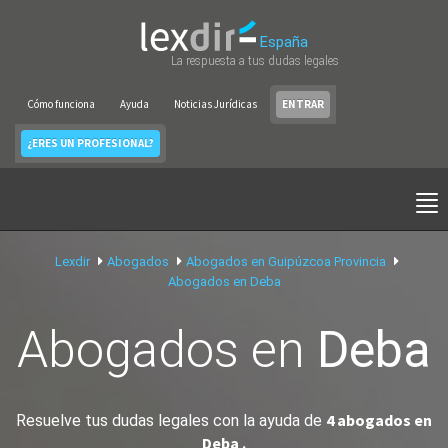
España
La respuesta a tus dudas legales
Cómo funciona
Ayuda
Noticias Jurídicas
ENTRAR
¿ERES UN PROFESIONAL?
Lexdir
Abogados
Abogados en Guipúzcoa Provincia
Abogados en Deba
Abogados en
Deba
4 abogados en
Resuelve tus dudas legales con la ayuda de
Deba .