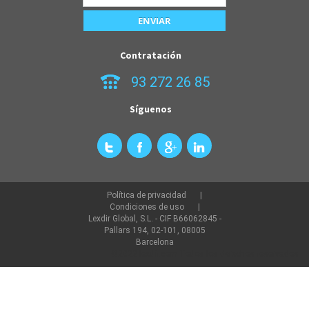
Contratación
93 272 26 85
Síguenos
Política de privacidad
Condiciones de uso
Lexdir Global, S.L. - CIF B66062845 -
Pallars 194, 02-101, 08005
Barcelona
©2022 lexdir.com Todos los derechos reservados