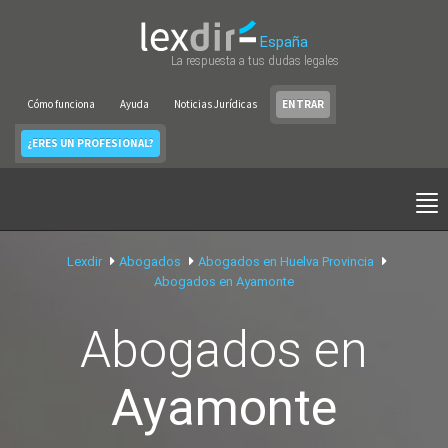
España
La respuesta a tus dudas legales
Cómo funciona
Ayuda
Noticias Jurídicas
ENTRAR
¿ERES UN PROFESIONAL?
Lexdir
Abogados
Abogados en Huelva Provincia
Abogados en Ayamonte
Abogados en
Ayamonte