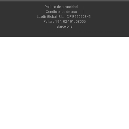
Política de privacidad
Condiciones de uso
Lexdir Global, S.L. - CIF B66062845 -
Pallars 194, 02-101, 08005
Barcelona
©2022 lexdir.com Todos los derechos reservados