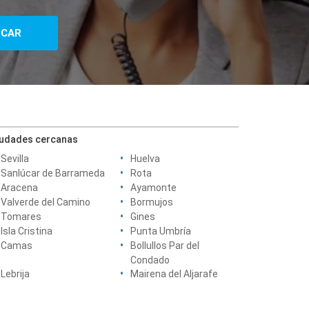
iudades cercanas
Sevilla
Huelva
Sanlúcar de Barrameda
Rota
Aracena
Ayamonte
Valverde del Camino
Bormujos
Tomares
Gines
Isla Cristina
Punta Umbría
Camas
Bollullos Par del
Condado
Lebrija
Mairena del Aljarafe