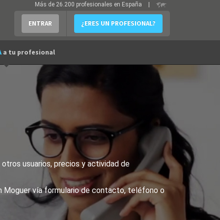
Más de 26.200 profesionales en España
|
ENTRAR
¿ERES UN PROFESIONAL?
A
a tu profesional
otros usuarios, precios y actividad de
n Moguer vía formulario de contacto, teléfono o