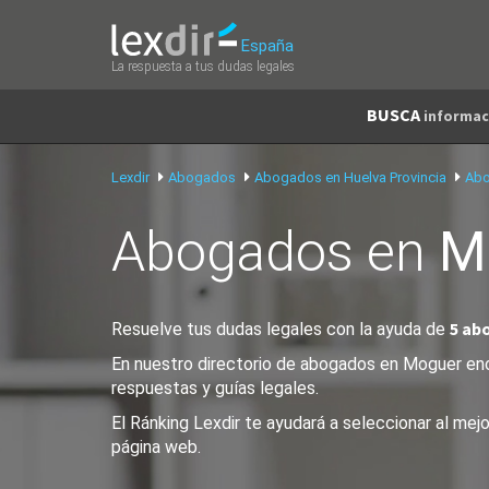
España
La respuesta a tus dudas legales
BUSCA
informac
Lexdir
Abogados
Abogados en Huelva Provincia
Abo
Abogados en
M
5 ab
Resuelve tus dudas legales con la ayuda de
En nuestro directorio de abogados en Moguer enco
respuestas y guías legales.
El Ránking Lexdir te ayudará a seleccionar al me
página web.