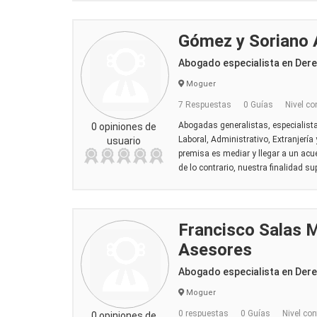
Gómez y Soriano
Abogado especialista en Derec
Moguer
7 Respuestas
0 Guías
Nivel co
Abogadas generalistas, especialista
0 opiniones de
Laboral, Administrativo, Extranjería
usuario
premisa es mediar y llegar a un acue
de lo contrario, nuestra finalidad su
Francisco Salas 
Asesores
Abogado especialista en Derec
Moguer
0 respuestas
0 Guías
Nivel con
0 opiniones de