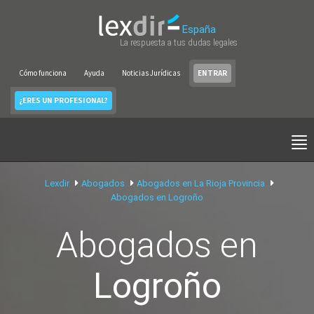
España
La respuesta a tus dudas legales
Cómo funciona
Ayuda
Noticias Jurídicas
ENTRAR
¿ERES UN PROFESIONAL?
Lexdir
Abogados
Abogados en La Rioja Provincia
Abogados en Logroño
Abogados en
Logroño