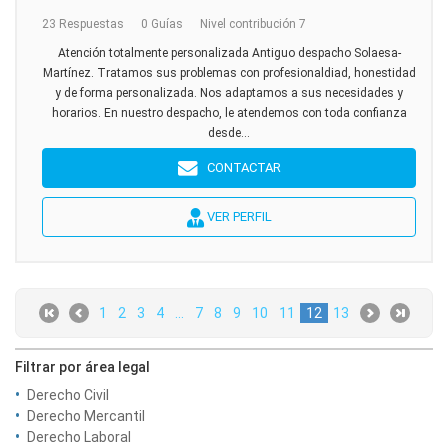
23 Respuestas
0 Guías
Nivel contribución 7
Atención totalmente personalizada Antiguo despacho Solaesa-
Martínez. Tratamos sus problemas con profesionaldiad, honestidad
y de forma personalizada. Nos adaptamos a sus necesidades y
horarios. En nuestro despacho, le atendemos con toda confianza
desde...
CONTACTAR
VER PERFIL
1
2
3
4
...
7
8
9
10
11
12
13
Filtrar por área legal
Derecho Civil
Derecho Mercantil
Derecho Laboral