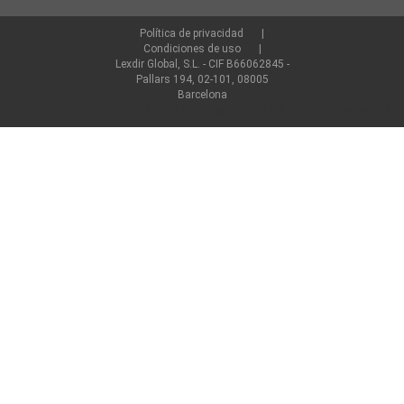
Política de privacidad
Condiciones de uso
Lexdir Global, S.L. - CIF B66062845 -
Pallars 194, 02-101, 08005
Barcelona
©2022 lexdir.com Todos los derechos reservados