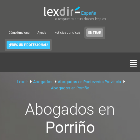
España
La respuesta a tus dudas legales
Cómo funciona
Ayuda
Noticias Jurídicas
ENTRAR
¿ERES UN PROFESIONAL?
Lexdir
Abogados
Abogados en Pontevedra Provincia
Abogados en Porriño
Abogados en
Porriño