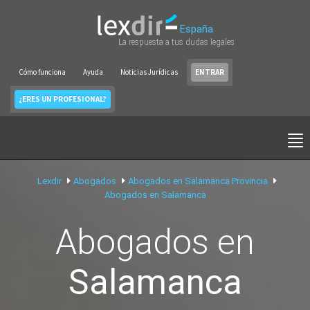
España
La respuesta a tus dudas legales
Cómo funciona
Ayuda
Noticias Jurídicas
ENTRAR
¿ERES UN PROFESIONAL?
Lexdir
Abogados
Abogados en Salamanca Provincia
Abogados en Salamanca
Abogados en
Salamanca