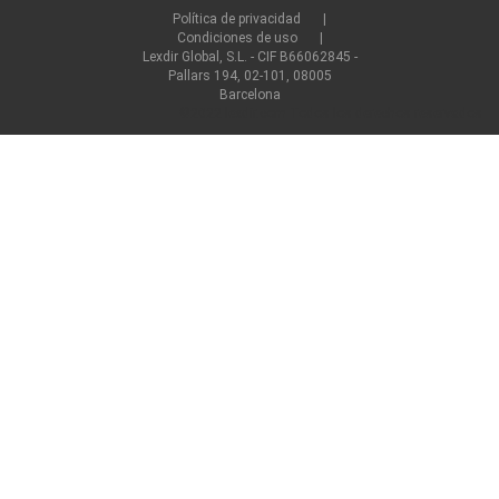
Política de privacidad
Condiciones de uso
Lexdir Global, S.L. - CIF B66062845 -
Pallars 194, 02-101, 08005
Barcelona
©2022 lexdir.com Todos los derechos reservados