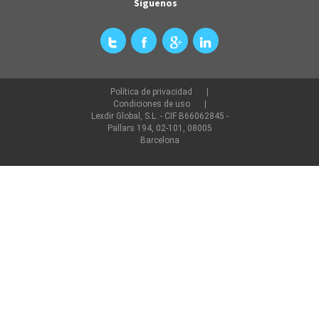
Síguenos
Política de privacidad
Condiciones de uso
Lexdir Global, S.L. - CIF B66062845 -
Pallars 194, 02-101, 08005
Barcelona
©2022 lexdir.com Todos los derechos reservados