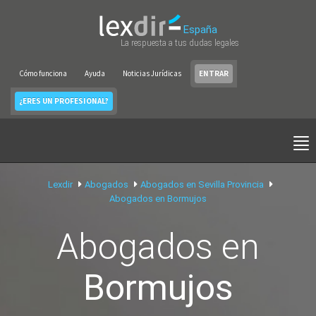
España
La respuesta a tus dudas legales
Cómo funciona
Ayuda
Noticias Jurídicas
ENTRAR
¿ERES UN PROFESIONAL?
Lexdir
Abogados
Abogados en Sevilla Provincia
Abogados en Bormujos
Abogados en
Bormujos