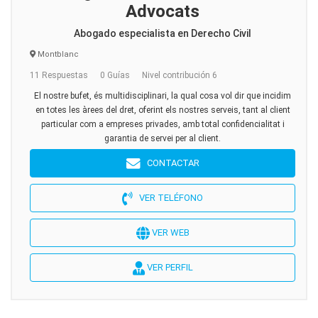
Advocats
Abogado especialista en Derecho Civil
Montblanc
11 Respuestas
0 Guías
Nivel contribución 6
El nostre bufet, és multidisciplinari, la qual cosa vol dir que incidim
en totes les àrees del dret, oferint els nostres serveis, tant al client
particular com a empreses privades, amb total confidencialitat i
garantia de servei per al client.
CONTACTAR
VER TELÉFONO
VER WEB
VER PERFIL