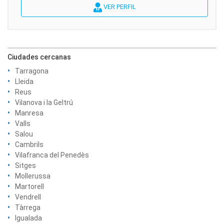
VER PERFIL
Ciudades cercanas
Tarragona
Lleida
Reus
Vilanova i la Geltrú
Manresa
Valls
Salou
Cambrils
Vilafranca del Penedès
Sitges
Mollerussa
Martorell
Vendrell
Tàrrega
Igualada