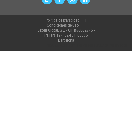
Política de privacidad
Condiciones de uso
Lexdir Global, S.L. - CIF B66062845 -
Pallars 194, 02-101, 08005
Barcelona
©2022 lexdir.com Todos los derechos reservados