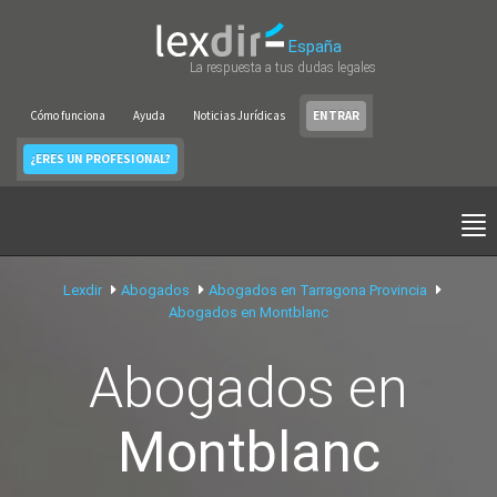
España
La respuesta a tus dudas legales
Cómo funciona
Ayuda
Noticias Jurídicas
ENTRAR
¿ERES UN PROFESIONAL?
Lexdir
Abogados
Abogados en Tarragona Provincia
Abogados en Montblanc
Abogados en
Montblanc