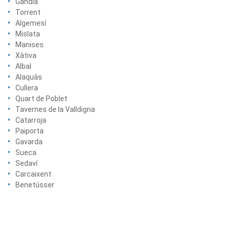
Gandia
Torrent
Algemesí
Mislata
Manises
Xàtiva
Albal
Alaquàs
Cullera
Quart de Poblet
Tavernes de la Valldigna
Catarroja
Paiporta
Gavarda
Sueca
Sedaví
Carcaixent
Benetússer