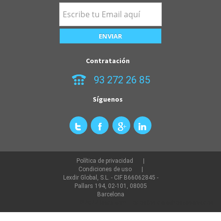
Contratación
93 272 26 85
Síguenos
Política de privacidad
Condiciones de uso
Lexdir Global, S.L. - CIF B66062845 -
Pallars 194, 02-101, 08005
Barcelona
©2022 lexdir.com Todos los derechos reservados