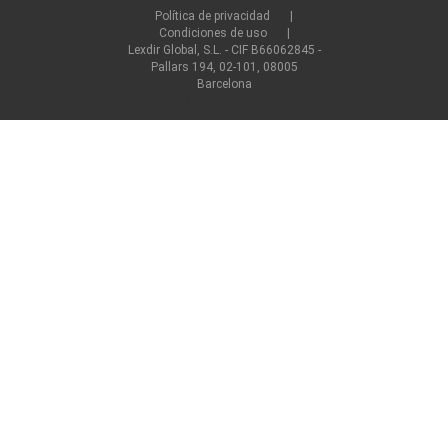
Política de privacidad
Condiciones de uso
Lexdir Global, S.L. - CIF B66062845 -
Pallars 194, 02-101, 08005
Barcelona
©2022 lexdir.com Todos los derechos reservados