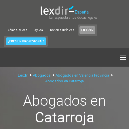
España
La respuesta a tus dudas legales
Cómo funciona
Ayuda
Noticias Jurídicas
ENTRAR
¿ERES UN PROFESIONAL?
Lexdir
Abogados
Abogados en Valencia Provincia
Abogados en Catarroja
Abogados en
Catarroja