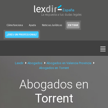
España
La respuesta a tus dudas legales
Cómo funciona
Ayuda
Noticias Jurídicas
ENTRAR
¿ERES UN PROFESIONAL?
Lexdir
Abogados
Abogados en Valencia Provincia
Abogados en Torrent
Abogados en
Torrent