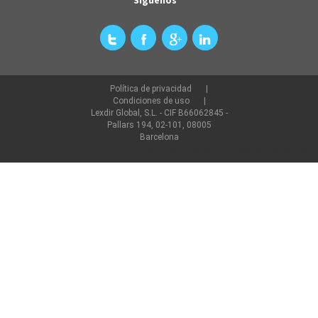
Política de privacidad
Condiciones de uso
Lexdir Global, S.L. - CIF B66062845 -
Pallars 194, 02-101, 08005
Barcelona
©2022 lexdir.com Todos los derechos reservados