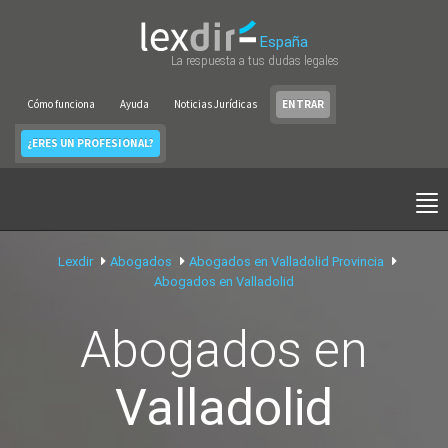
España
La respuesta a tus dudas legales
Cómo funciona
Ayuda
Noticias Jurídicas
ENTRAR
¿ERES UN PROFESIONAL?
Lexdir
Abogados
Abogados en Valladolid Provincia
Abogados en Valladolid
Abogados en
Valladolid