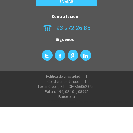
Contratación
93 272 26 85
Síguenos
Política de privacidad
Condiciones de uso
Lexdir Global, S.L. - CIF B66062845 -
Pallars 194, 02-101, 08005
Barcelona
©2022 lexdir.com Todos los derechos reservados