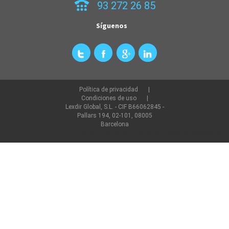
93 272 26 85
Síguenos
Política de privacidad
Condiciones de uso
Lexdir Global, S.L. - CIF B66062845 -
Pallars 194, 02-101, 08005
Barcelona
©2022 lexdir.com Todos los derechos reservados