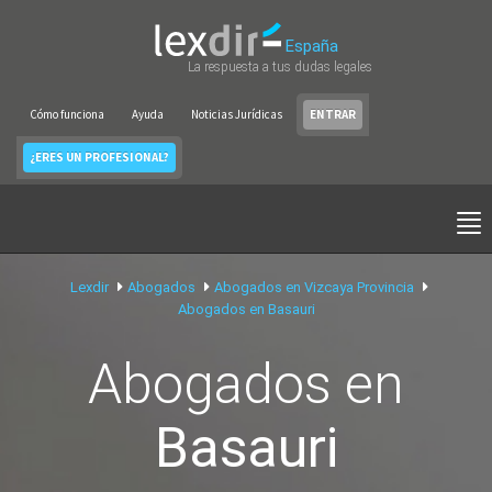
España
La respuesta a tus dudas legales
Cómo funciona
Ayuda
Noticias Jurídicas
ENTRAR
¿ERES UN PROFESIONAL?
Lexdir
Abogados
Abogados en Vizcaya Provincia
Abogados en Basauri
Abogados en
Basauri