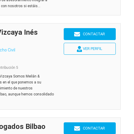
o de asesoramiento integral a
con nosotros si estáis...
izcaya Inés
CONTACTAR
VER PERFIL
cho Civil
ntribución 5
 Vizcaya Somos Meilán &
s en el que ponemos a su
cimiento de nuestros
Bilbao, aunque hemos consolidado
ogados Bilbao
CONTACTAR