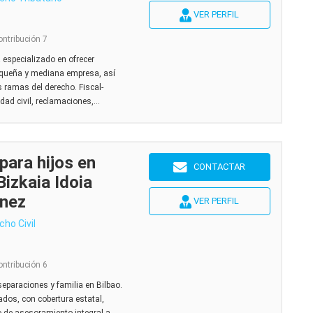
VER PERFIL
ontribución 7
specializado en ofrecer
 pequeña y mediana empresa, así
s ramas del derecho. Fiscal-
idad civil, reclamaciones,...
ara hijos en
CONTACTAR
izkaia Idoia
nez
VER PERFIL
cho Civil
ontribución 6
separaciones y familia en Bilbao.
ados, con cobertura estatal,