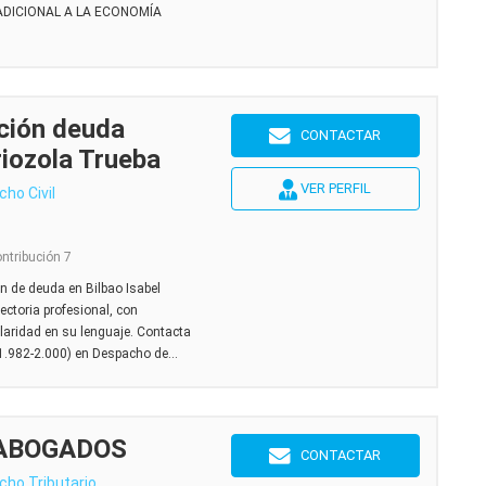
DICIONAL A LA ECONOMÍA
ción deuda
CONTACTAR
riozola Trueba
VER PERFIL
cho Civil
ontribución 7
n de deuda en Bilbao Isabel
ectoria profesional, con
laridad en su lenguaje. Contacta
1.982-2.000) en Despacho de...
 ABOGADOS
CONTACTAR
cho Tributario