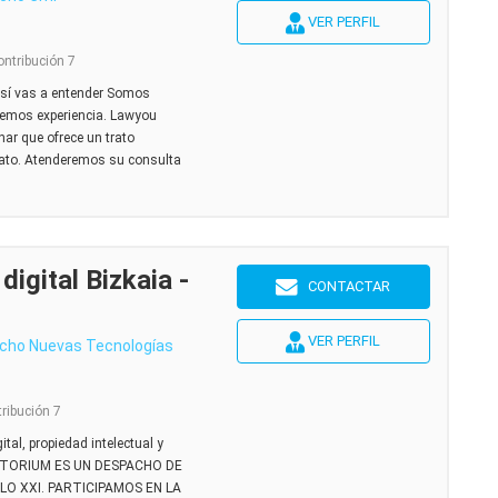
VER PERFIL
ontribución 7
 sí vas a entender Somos
nemos experiencia. Lawyou
nar que ofrece un trato
iato. Atenderemos su consulta
igital Bizkaia -
CONTACTAR
VER PERFIL
cho Nuevas Tecnologías
tribución 7
tal, propiedad intelectual y
DIGITORIUM ES UN DESPACHO DE
O XXI. PARTICIPAMOS EN LA