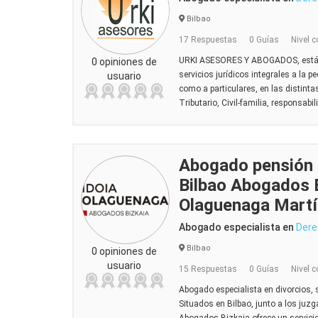
Bilbao
17 Respuestas
0 Guías
Nivel c
URKI ASESORES Y ABOGADOS, está e
0 opiniones de
servicios jurídicos integrales a la
usuario
como a particulares, en las distinta
Tributario, Civil-familia, responsabil
Abogado pensión p
Bilbao Abogados B
Olaguenaga Martí
Abogado especialista en
Dere
Bilbao
0 opiniones de
usuario
15 Respuestas
0 Guías
Nivel c
Abogado especialista en divorcios, 
Situados en Bilbao, junto a los juzg