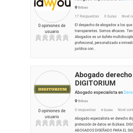
Bilbao
17 Respuestas
0 Guías
Nivel c
El despacho de abogados a los que
0 opiniones de
transparentes. Somos eficaces. Te
usuario
Abogados es un bufete multidiscipli
profesional, personalizado e inmed
jurídica con...
Abogado derecho d
DIGITORIUM
Abogado especialista en
Dere
Bilbao
0 respuestas
Nivel con
4 Guías
0 opiniones de
usuario
Abogado especialista en derecho digi
protección de datos en Bizkaia. 
ABOGADOS DISEÑADO PARA EL SIGL