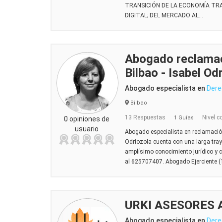
TRANSICIÓN DE LA ECONOMÍA TRA
DIGITAL; DEL MERCADO AL...
Abogado reclama
Bilbao - Isabel Od
Abogado especialista en
Dere
Bilbao
13 Respuestas
Nivel c
1 Guías
0 opiniones de
usuario
Abogado especialista en reclamació
Odriozola cuenta con una larga tray
amplísimo conocimiento jurídico y c
al 625707407. Abogado Ejerciente (
URKI ASESORES
Abogado especialista en
Dere