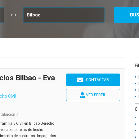
en
Fi
ios Bilbao - Eva
CONTACTAR
VER PERFIL
cho Civil
C
ntribución 7
familia y Civil en Bilbao Derecho
ivorcios, parejas de hecho
limiento de contratos: Impagados