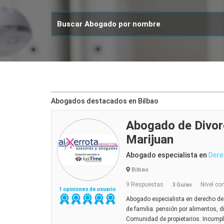
Abogados destacados en Bilbao
Abogado de Divorc
Marijuan
Abogado especialista en
Dere
Bilbao
9 Respuestas
Nivel co
3 Guías
1 opiniones de usuario
Abogado especialista en derecho de 
de familia: pensión por alimentos, d
Comunidad de propietarios. Incump