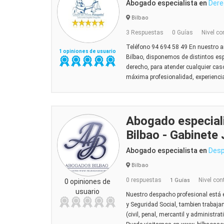
Abogado especialista en
Dere
Bilbao
3 Respuestas
0 Guías
Nivel co
Teléfono 94 694 58 49 En nuestro 
1 opiniones de usuario
Bilbao, disponemos de distintos esp
derecho, para atender cualquier cas
máxima profesionalidad, experiencia
Abogado especial
Bilbao - Gabinete 
Abogado especialista en
Desp
Bilbao
0 respuestas
Nivel con
1 Guías
0 opiniones de
usuario
Nuestro despacho profesional está 
y Seguridad Social, tambien trabajam
(civil, penal, mercantil y administra