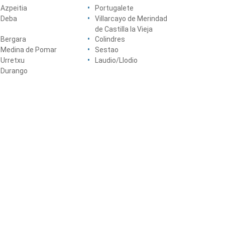
Azpeitia
Portugalete
Deba
Villarcayo de Merindad
de Castilla la Vieja
Bergara
Colindres
Medina de Pomar
Sestao
Urretxu
Laudio/Llodio
Durango