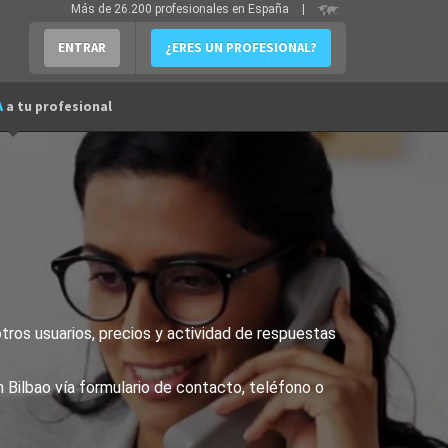
Más de 26.200 profesionales en España
|
ENTRAR
¿ERES UN PROFESIONAL?
A
a tu profesional
tros usuarios, precios y actividad de respuestas
 Bilbao vía formulario de contacto, teléfono o