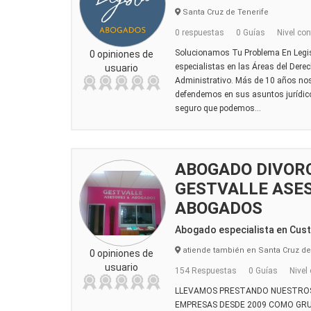
Santa Cruz de Tenerife
0 respuestas
0 Guías
Nivel con
Solucionamos Tu Problema En Leg
0 opiniones de
especialistas en las Áreas del Derech
usuario
Administrativo. Más de 10 años nos
defendemos en sus asuntos jurídic
seguro que podemos...
ABOGADO DIVORC
GESTVALLE ASE
ABOGADOS
Abogado especialista en Cus
atiende también en Santa Cruz de
0 opiniones de
usuario
154 Respuestas
0 Guías
Nivel
LLEVAMOS PRESTANDO NUESTROS 
EMPRESAS DESDE 2009 COMO GRU