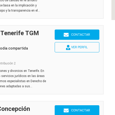
icio de calidad en el ámbito
 se basa en la implicación y
po y la transparencia en el...
 Tenerife TGM
CONTACTAR
VER PERFIL
todia compartida
ntribución 2
nes y divorcios en Tenerife. En
ervicios jurídicos en las áreas
omos especialistas en Derecho de
iones adaptadas a sus...
Concepción
CONTACTAR