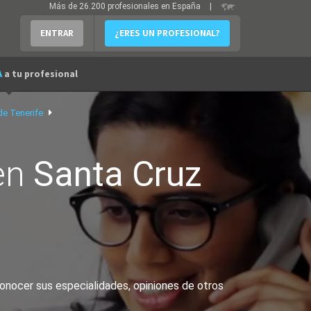
Más de 26.200 profesionales en España
|
ENTRAR
¿ERES UN PROFESIONAL?
A
a tu profesional
de Tenerife
en
Santa Cruz
onocer sus especialidades, opiniones de otros