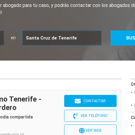
jor abogado para tu caso, y podrás contactar con los abogados 
b.
en
Ot
o Tenerife -
CONTACTAR
rdero
VER TELÉFONO
todia compartida
C
VER WEB
contribución 10