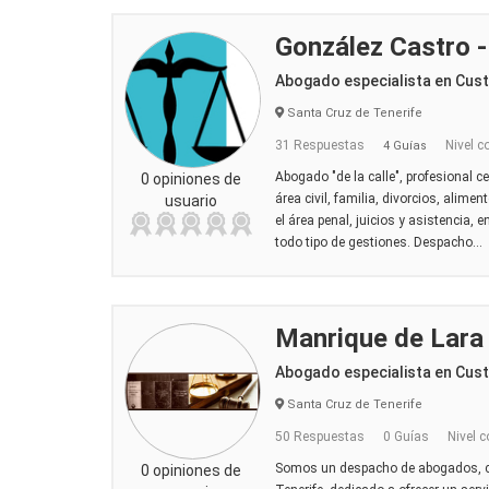
González Castro 
Abogado especialista en Cus
Santa Cruz de Tenerife
31 Respuestas
Nivel c
4 Guías
Abogado "de la calle", profesional ce
0 opiniones de
área civil, familia, divorcios, alime
usuario
el área penal, juicios y asistencia, e
todo tipo de gestiones. Despacho...
Manrique de Lar
Abogado especialista en Cus
Santa Cruz de Tenerife
50 Respuestas
0 Guías
Nivel c
Somos un despacho de abogados, c
0 opiniones de