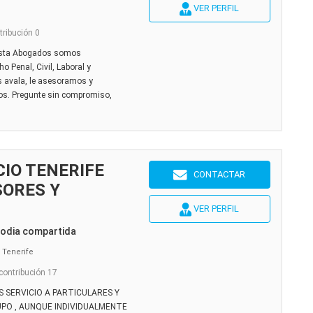
VER PERFIL
tribución 0
ista Abogados somos
o Penal, Civil, Laboral y
 avala, le asesoramos y
os. Pregunte sin compromiso,
IO TENERIFE
CONTACTAR
SORES Y
VER PERFIL
todia compartida
 Tenerife
 contribución 17
SERVICIO A PARTICULARES Y
PO , AUNQUE INDIVIDUALMENTE