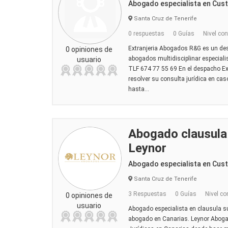
Abogado especialista en Cus
Santa Cruz de Tenerife
0 respuestas
0 Guías
Nivel con
Extranjeria Abogados R&G es un de
0 opiniones de
abogados multidisciplinar especialist
usuario
TLF 674 77 55 69 En el despacho E
resolver su consulta jurídica en ca
hasta...
Abogado clausula 
Leynor
Abogado especialista en Cus
Santa Cruz de Tenerife
3 Respuestas
0 Guías
Nivel co
0 opiniones de
usuario
Abogado especialista en clausula su
abogado en Canarias. Leynor Abogad