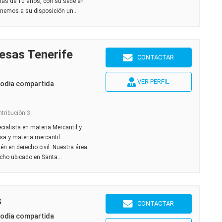
más de 10 años, con su sede en
onemos a su disposición un...
sas Tenerife
CONTACTAR
VER PERFIL
todia compartida
ntribución 3
ialista en materia Mercantil y
sa y materia mercantil.
 en derecho civil. Nuestra área
cho ubicado en Santa...
s
CONTACTAR
todia compartida