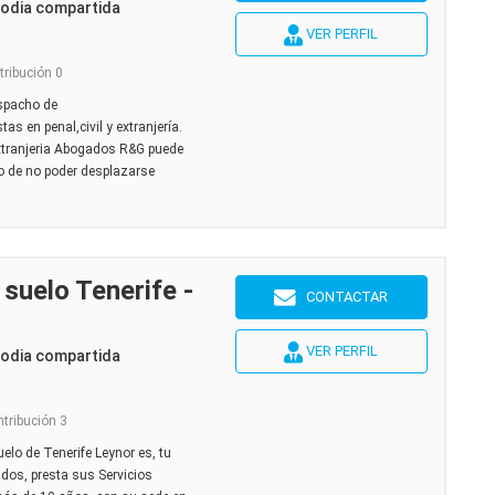
todia compartida
VER PERFIL
tribución 0
spacho de
as en penal,civil y extranjería.
xtranjeria Abogados R&G puede
so de no poder desplazarse
suelo Tenerife -
CONTACTAR
VER PERFIL
todia compartida
ntribución 3
elo de Tenerife Leynor es, tu
os, presta sus Servicios