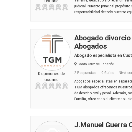
Tenerife, dedicado a ofrecer un serv
usuario
judicial. Nuestro principal propósito
responsabilidad de todo nuestro equi
Abogado divorcio
Abogados
Abogado especialista en Cus
Santa Cruz de Tenerife
2 Respuestas
0 Guías
Nivel co
0 opiniones de
usuario
Abogados especialistas en separacio
TGM abogados ofrecemos nuestros s
de derecho civil y penal. Además, s
Familia, ofreciendo al cliente soluc
J.Manuel Guerra 