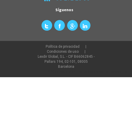
Síguenos
Política de privacidad
Condiciones de uso
Lexdir Global, S.L. - CIF B66062845 -
Pallars 194, 02-101, 08005
Barcelona
©2022 lexdir.com Todos los derechos reservados