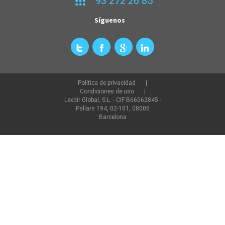
93 272 26 85
Síguenos
Política de privacidad
Condiciones de uso
Lexdir Global, S.L. - CIF B66062845 -
Pallars 194, 02-101, 08005
Barcelona
©2022 lexdir.com Todos los derechos reservados