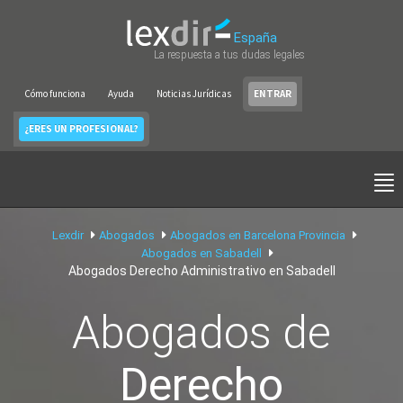
España
La respuesta a tus dudas legales
Cómo funciona
Ayuda
Noticias Jurídicas
ENTRAR
¿ERES UN PROFESIONAL?
Lexdir
Abogados
Abogados en Barcelona Provincia
Abogados en Sabadell
Abogados Derecho Administrativo en Sabadell
Abogados de
Derecho