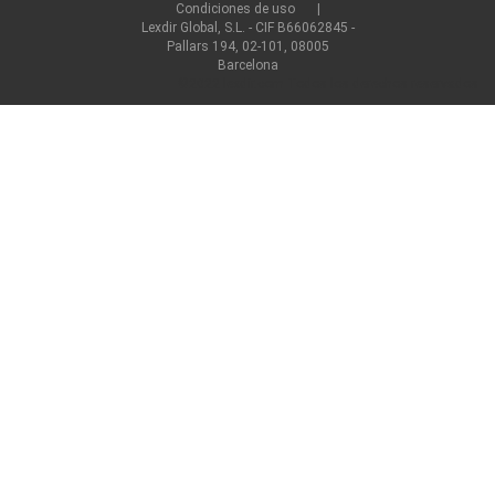
Condiciones de uso
Lexdir Global, S.L. - CIF B66062845 -
Pallars 194, 02-101, 08005
Barcelona
©2022 lexdir.com Todos los derechos reservados