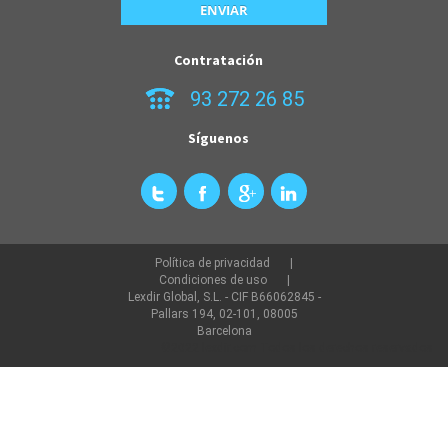
Contratación
93 272 26 85
Síguenos
Política de privacidad
Condiciones de uso
Lexdir Global, S.L. - CIF B66062845 -
Pallars 194, 02-101, 08005
Barcelona
©2022 lexdir.com Todos los derechos reservados